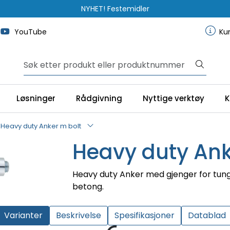
NYHET! Festemidler
YouTube
Ku
Løsninger
Rådgivning
Nyttige verktøy
K
Heavy duty Anker m bolt
Heavy duty Ank
Heavy duty Anker med gjenger for tunge
betong.
Varianter
Beskrivelse
Spesifikasjoner
Datablad