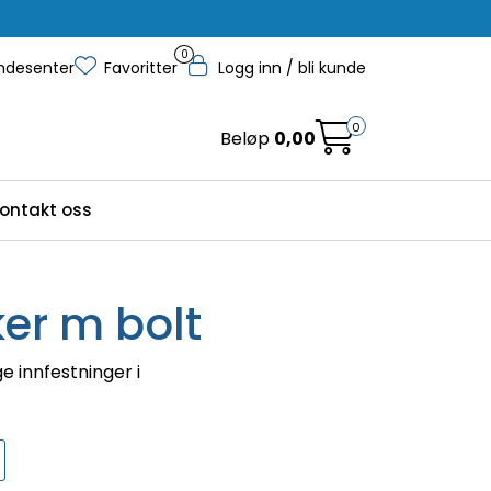
0
ndesenter
Favoritter
Logg inn / bli kunde
0
Beløp
0,00
ontakt oss
er m bolt
 innfestninger i