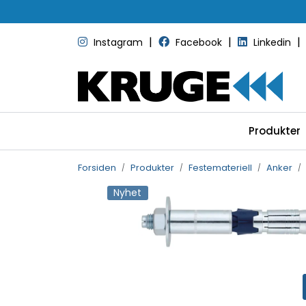
Skip to main content
|
|
|
Instagram
Facebook
Linkedin
Produkter
Forsiden
Produkter
Festemateriell
Anker
Nyhet