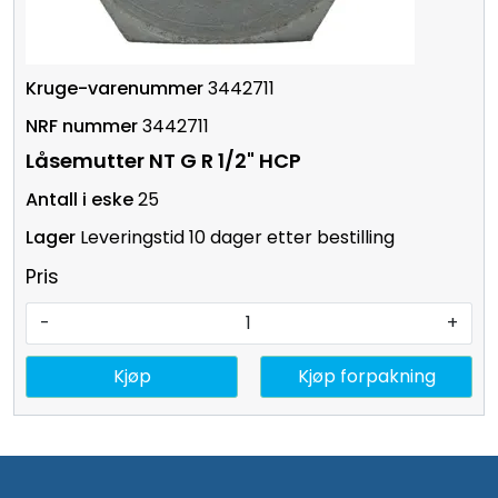
3442711
3442711
Låsemutter NT G R 1/2" HCP
25
Leveringstid 10 dager etter bestilling
Pris
-
+
Kjøp
Kjøp forpakning