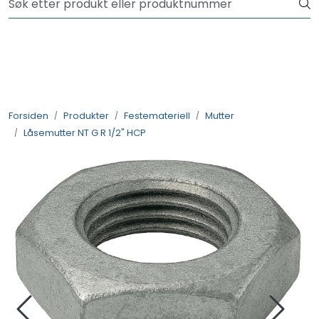
Skip to main content
NYHET! 150 nye varer
Produkter
Løsninger
Forsiden
Produkter
Festemateriell
Mutter
Låsemutter NT G R 1/2" HCP
Rådgivning
Nyttige verktøy
Kontakt oss