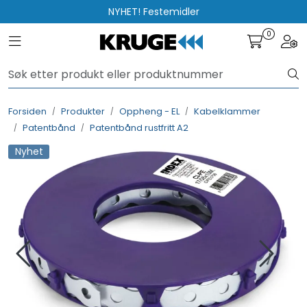
Skip to main content
NYHET! Festemidler
0
Toggle navigation
Togg
Produkter
Løsninger
Forsiden
Produkter
Oppheng - EL
Kabelklammer
Patentbånd
Patentbånd rustfritt A2
Rådgivning
Nyhet
Nyttige verktøy
Kontakt oss