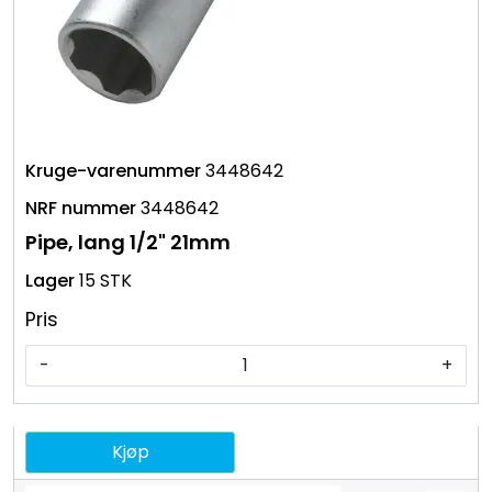
3448642
3448642
Pipe, lang 1/2" 21mm
15 STK
Pris
-
+
Kjøp