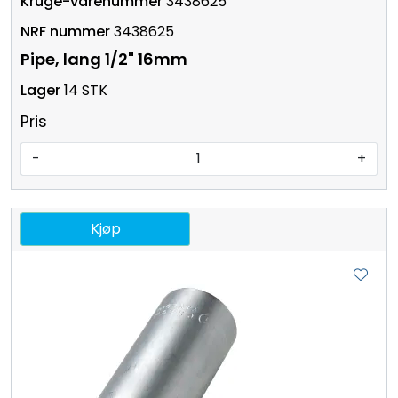
3438625
3438625
Pipe, lang 1/2" 16mm
14 STK
Pris
-
+
Kjøp