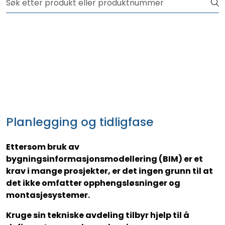
Skip to main content
NYHET! 150 nye varer
Produkter
Løsninger
Rådgivning
Planlegging og tidligfase
Nyttige verktøy
Ettersom bruk av
Kontakt oss
bygningsinformasjonsmodellering (BIM) er et
krav i mange prosjekter, er det ingen grunn til at
det ikke omfatter opphengsløsninger og
montasjesystemer.
Kruge sin tekniske avdeling tilbyr hjelp til å