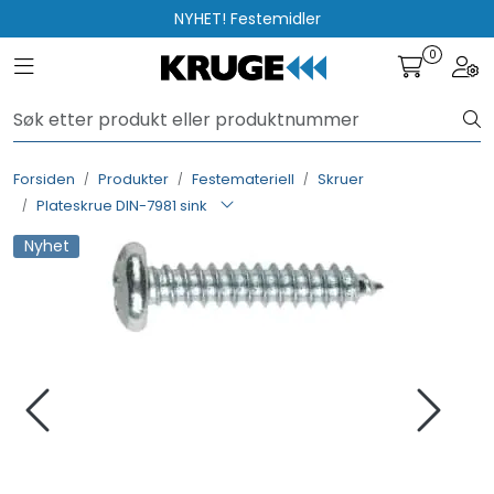
Skip to main content
NYHET! Festemidler
0
Toggle navigation
Togg
Produkter
Løsninger
Forsiden
Produkter
Festemateriell
Skruer
Plateskrue DIN-7981 sink
Rådgivning
Nyhet
Nyttige verktøy
Kontakt oss