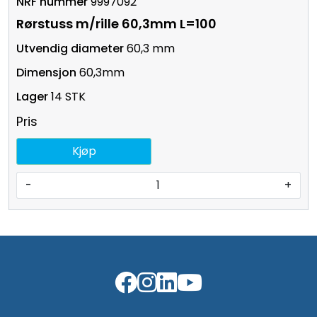
9997092
Rørstuss m/rille 60,3mm L=100
60,3 mm
60,3mm
14 STK
Pris
Kjøp
-
+