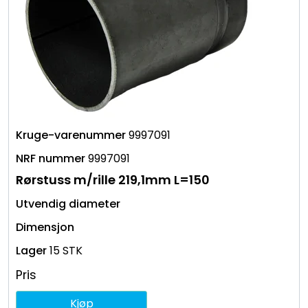
9997091
9997091
Rørstuss m/rille 219,1mm L=150
15 STK
Pris
Kjøp