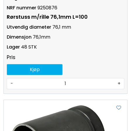
9250876
Rørstuss m/rille 76,1mm L=100
76,1 mm
76,1mm
48 STK
Pris
Kjøp
-
+