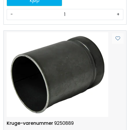
Kjøp
-
+
9250889