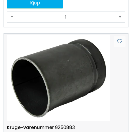
Kjøp
-
+
9250883