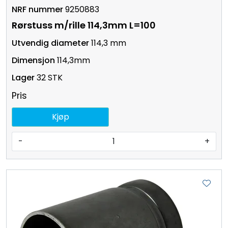
9250883
Rørstuss m/rille 114,3mm L=100
114,3 mm
114,3mm
32 STK
Pris
Kjøp
-
+