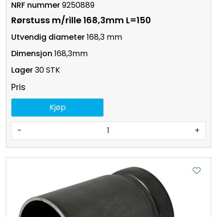
9250889
Rørstuss m/rille 168,3mm L=150
168,3 mm
168,3mm
30 STK
Pris
Kjøp
-
+