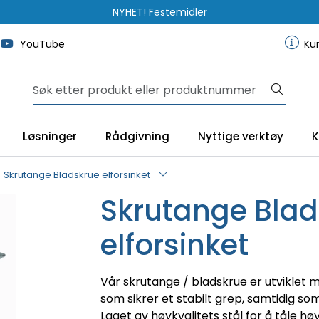
NYHET! Festemidler
YouTube
Ku
Løsninger
Rådgivning
Nyttige verktøy
K
Skrutange Bladskrue elforsinket
Skrutange Blad
elforsinket
Vår skrutange / bladskrue er utviklet 
som sikrer et stabilt grep, samtidig so
Laget av høykvalitets stål for å tåle hø