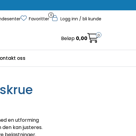
0
ndesenter
Favoritter
Logg inn / bli kunde
0
Beløp
0,00
ontakt oss
skrue
med en utforming
m den kan justeres.
ye belastninger.