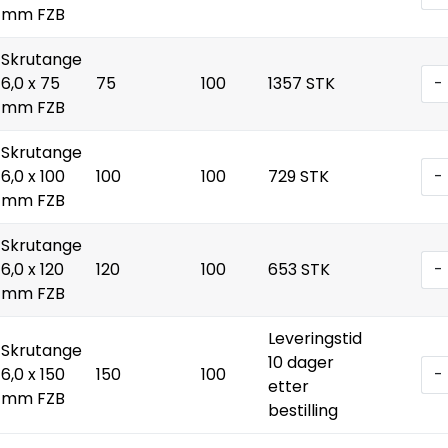
mm FZB
Skrutange
6,0 x 75
75
100
1357 STK
-
mm FZB
Skrutange
6,0 x 100
100
100
729 STK
-
mm FZB
Skrutange
6,0 x 120
120
100
653 STK
-
mm FZB
Leveringstid
Skrutange
10 dager
6,0 x 150
150
100
-
etter
mm FZB
bestilling