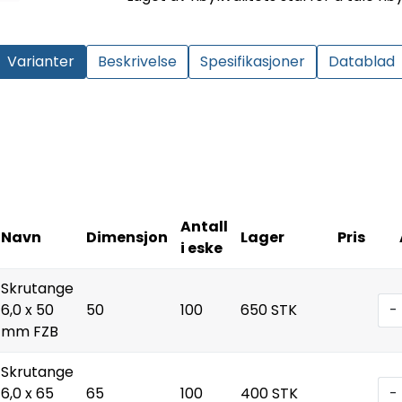
Varianter
Beskrivelse
Spesifikasjoner
Datablad
Antall
Navn
Dimensjon
Lager
Pris
i eske
Skrutange
6,0 x 50
50
100
650 STK
-
mm FZB
Skrutange
6,0 x 65
65
100
400 STK
-