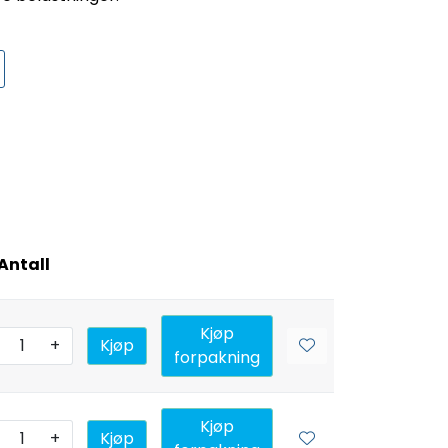
Antall
Kjøp
+
Kjøp
forpakning
Kjøp
+
Kjøp