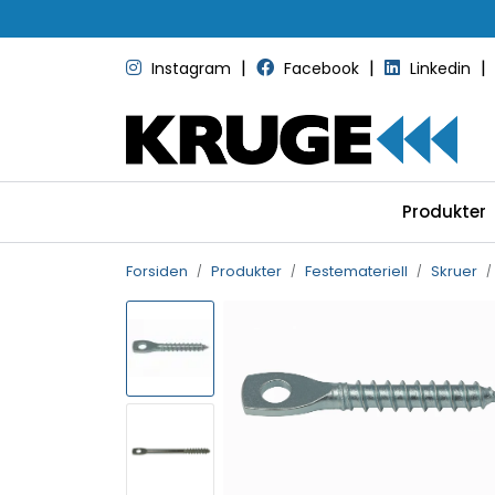
Skip to main content
|
|
|
Instagram
Facebook
Linkedin
Produkter
Forsiden
Produkter
Festemateriell
Skruer