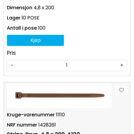
4,8 x 200
10 POSE
100
Kjøp
Pris
-
+
11110
1428261