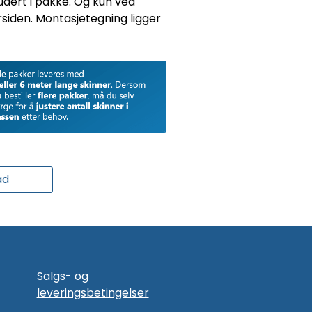
udert i pakke. Og kun ved
siden. Montasjetegning ligger
ad
Salgs- og
leveringsbetingelser