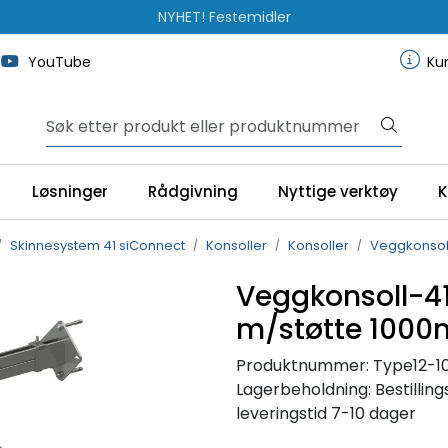
NYHET! 150 nye varer
YouTube
Ku
Løsninger
Rådgivning
Nyttige verktøy
K
Skinnesystem 41 siConnect
Konsoller
Konsoller
Veggkonsol
Veggkonsoll-4
m/støtte 100
Produktnummer:
Type12-1
Lagerbeholdning:
Bestillin
leveringstid 7-10 dager