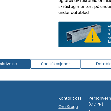
og bruk av festemidler inkl
skråstag montert på under
under datablad.
skrivelse
Spesifikasjoner
Databl
Kontakt oss
Personvern
(GDPR)
Om Kruge