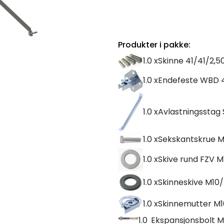
Produkter i pakke:
1.0 x
Skinne 41/41/2,
1.0 x
Endefeste WBD 
1.0 x
Avlastningsstag
1.0 x
Sekskantskrue M
1.0 x
Skive rund FZV 
1.0 x
Skinneskive M10
1.0 x
Skinnemutter M1
1.0
Ekspansjonsbolt M