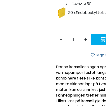
x
C4-M. A50
2.0 x
Endebeskyttelse
-
+
Legg t
Denne konsolløsningen egner
varmepumper festet langs
kombinere flere slike kons
med to skinner lagt på tve
måten kan du trinnløst jus
skinneåpningen treffer hullb
Tillatt last på konsoll gjel