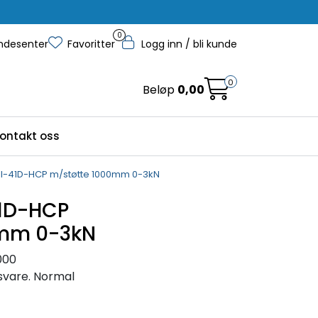
0
ndesenter
Favoritter
Logg inn / bli kunde
0
Beløp
0,00
ontakt oss
l-41D-HCP m/støtte 1000mm 0-3kN
1D-HCP
0mm 0-3kN
000
gsvare. Normal