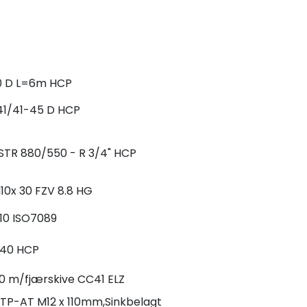
50 D L=6m HCP
41/41-45 D HCP
 STR 880/550 - R 3/4" HCP
10x 30 FZV 8.8 HG
M10 ISO7089
/40 HCP
0 m/fjærskive CC41 ELZ
TP-AT M12 x 110mm,Sinkbelagt