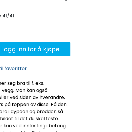
 41/41
Logg inn for å kjøpe
il favoritter
 seg bra til f. eks.
 vegg. Man kan også
oller ved siden av hverandre,
rs på toppen av disse. På den
tere i dypden og bredden så
ildet til det du skal feste.
der kun ved innfesting i betong