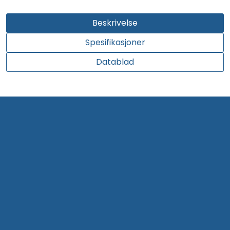
Beskrivelse
Spesifikasjoner
Datablad
Kontakt oss
Om Kruge
Bli kunde hos oss