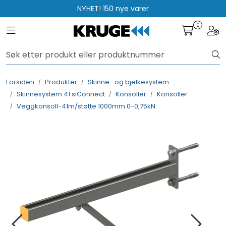
Skip to main content
NYHET! 150 nye varer
0
Toggle navigation
Togg
Produkter
Løsninger
Forsiden
Produkter
Skinne- og bjelkesystem
Skinnesystem 41 siConnect
Konsoller
Konsoller
Rådgivning
Veggkonsoll-41m/støtte 1000mm 0-0,75kN
Nyttige verktøy
Kontakt oss