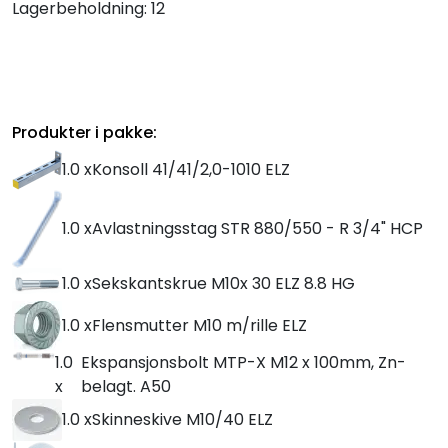
Lagerbeholdning:
12
Produkter i pakke:
1.0 x
Konsoll 41/41/2,0-1010 ELZ
1.0 x
Avlastningsstag STR 880/550 - R 3/4" HCP
1.0 x
Sekskantskrue M10x 30 ELZ 8.8 HG
1.0 x
Flensmutter M10 m/rille ELZ
1.0
Ekspansjonsbolt MTP-X M12 x 100mm, Zn-
x
belagt. A50
1.0 x
Skinneskive M10/40 ELZ