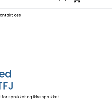
0
ontakt oss
ndesenter
Favoritter
Logg inn / bli kunde
ed
TFJ
for sprukket og ikke sprukket