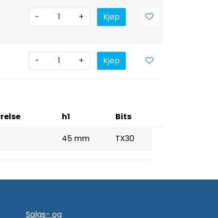
-
+
Kjøp
-
+
Kjøp
rrelse
h1
Bits
45 mm
TX30
Salgs- og