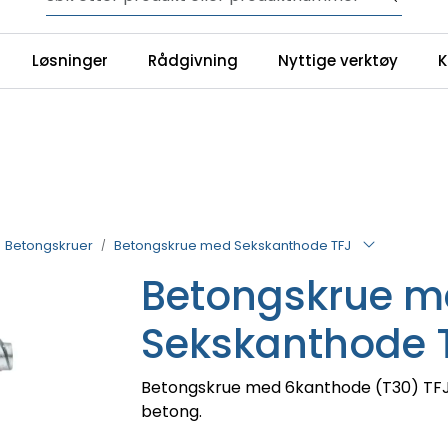
NYHET! 150 nye varer
Løsninger
Rådgivning
Nyttige verktøy
K
YouTube
Ku
Betongskruer
Betongskrue med Sekskanthode TFJ
Betongskrue m
Sekskanthode 
Betongskrue med 6kanthode (T30) TFJ 
betong.