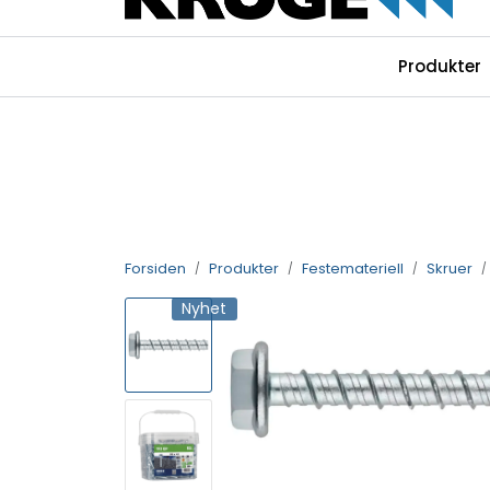
Skip to main content
|
|
|
Produkter
Instagram
Facebook
Linkedin
Forsiden
Produkter
Festemateriell
Skruer
Nyhet