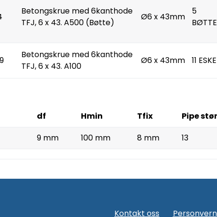
Betongskrue med 6kanthode
5
4
Ø6 x 43mm
TFJ, 6 x 43. A500 (Bøtte)
BØTTE
Betongskrue med 6kanthode
69
Ø6 x 43mm
11 ESKE
TFJ, 6 x 43. A100
df
Hmin
Tfix
Pipe stø
9 mm
100 mm
8 mm
13
Kontakt oss
Personvern