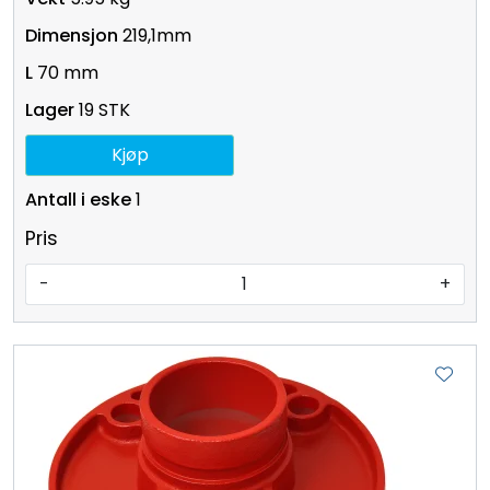
219,1mm
70 mm
19 STK
Kjøp
1
Pris
-
+