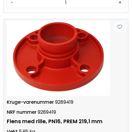
-
+
9289419
9289419
Flens med rille, PN16, PREM 219,1 mm
5.95 kg