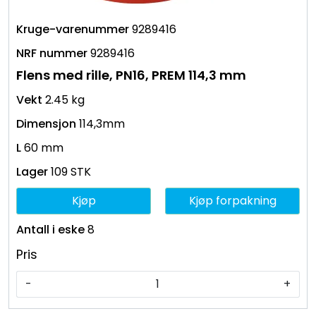
9289416
9289416
Flens med rille, PN16, PREM 114,3 mm
2.45 kg
114,3mm
60 mm
109 STK
Kjøp
Kjøp forpakning
8
Pris
-
+