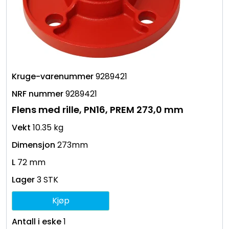
9289421
9289421
Flens med rille, PN16, PREM 273,0 mm
10.35 kg
273mm
72 mm
3 STK
Kjøp
1