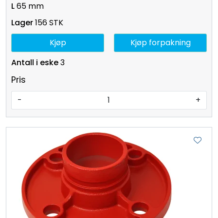
65 mm
156 STK
Kjøp
Kjøp forpakning
3
Pris
-
+