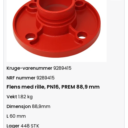
9289415
9289415
Flens med rille, PN16, PREM 88,9 mm
1.82 kg
88,9mm
60 mm
448 STK