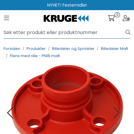
Skip to main content
NYHET! Festemidler
0
Toggle navigation
Togg
Produkter
Løsninger
Forsiden
Produkter
Rilledeler og Sprinkler
Rilledeler Malt
Flens med rille - PN16 malt
Rådgivning
Nyttige verktøy
Kontakt oss