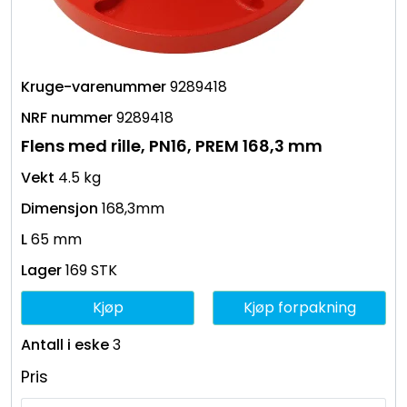
9289418
9289418
Flens med rille, PN16, PREM 168,3 mm
4.5 kg
168,3mm
65 mm
169 STK
Kjøp
Kjøp forpakning
3
Pris