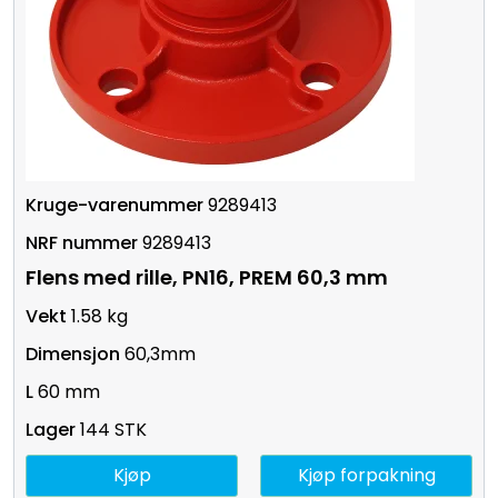
9289413
9289413
Flens med rille, PN16, PREM 60,3 mm
1.58 kg
60,3mm
60 mm
144 STK
Kjøp
Kjøp forpakning