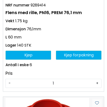
9289414
Flens med rille, PN16, PREM 76,1 mm
1.75 kg
76,1mm
60 mm
140 STK
Kjøp
Kjøp forpakning
6
Pris
-
+