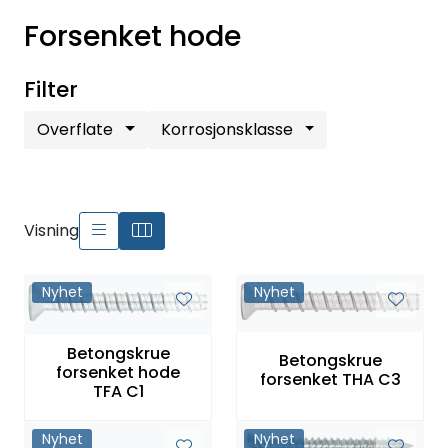
Forsenket hode
Filter
Overflate
Korrosjonsklasse
Visning
Nyhet
Nyhet
Betongskrue
Betongskrue
forsenket hode
forsenket THA C3
TFA C1
Nyhet
Nyhet