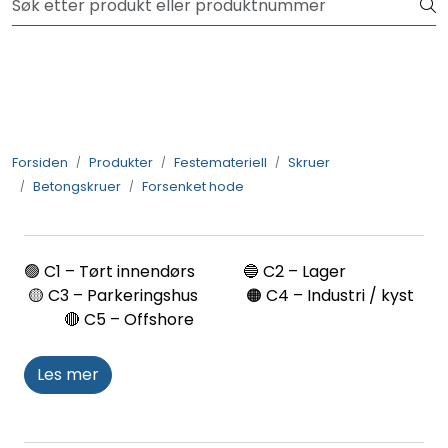
Skip to main content
NYHET! 150 nye varer
Produkter
Løsninger
Forsiden
Produkter
Festemateriell
Skruer
Betongskruer
Forsenket hode
Rådgivning
Nyttige verktøy
🟢 C1 – Tørt innendørs 🔵 C2 – Lager
🟡 C3 – Parkeringshus 🟠 C4 – Industri / kyst
Kontakt oss
🔴 C5 – Offshore
Les mer