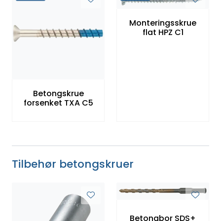
Monteringsskrue
flat HPZ C1
Betongskrue
forsenket TXA C5
Tilbehør betongskruer
Betongbor SDS+