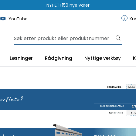
NYHET! 150 nye varer
YouTube
Ku
Løsninger
Rådgivning
Nyttige verktøy
K