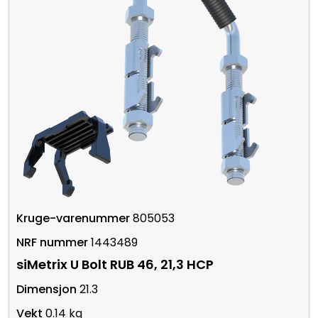
805053
1443489
siMetrix U Bolt RUB 46, 21,3 HCP
21.3
0.14 kg