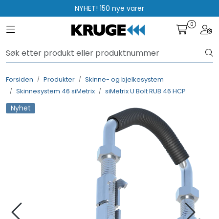
Skip to main content
NYHET! 150 nye varer
0
Toggle navigation
Togg
Produkter
Løsninger
Forsiden
Produkter
Skinne- og bjelkesystem
Skinnesystem 46 siMetrix
siMetrix U Bolt RUB 46 HCP
Rådgivning
Nyhet
Nyttige verktøy
Kontakt oss