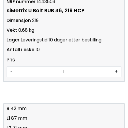
1443503
siMetrix U Bolt RUB 46, 219 HCP
219
0.68 kg
Leveringstid 10 dager etter bestilling
10
Pris
-
+
42 mm
87 mm
71 mm