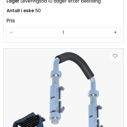
Leveringstid 10 dager etter bestilling
50
Pris
-
+