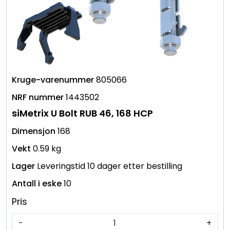
805066
1443502
siMetrix U Bolt RUB 46, 168 HCP
168
0.59 kg
Leveringstid 10 dager etter bestilling
10
Pris
-
+