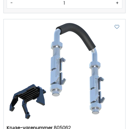
-
+
805062