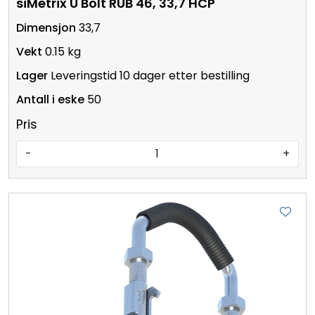
siMetrix U Bolt RUB 46, 33,7 HCP
33,7
0.15 kg
Leveringstid 10 dager etter bestilling
50
Pris
-
+