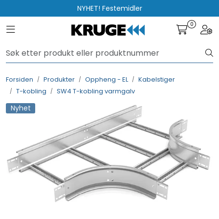
Skip to main content
NYHET! Festemidler
0
Toggle navigation
Togg
Produkter
Løsninger
Forsiden
Produkter
Oppheng - EL
Kabelstiger
T-kobling
SW4 T-kobling varmgalv
Rådgivning
Nyhet
Nyttige verktøy
Kontakt oss