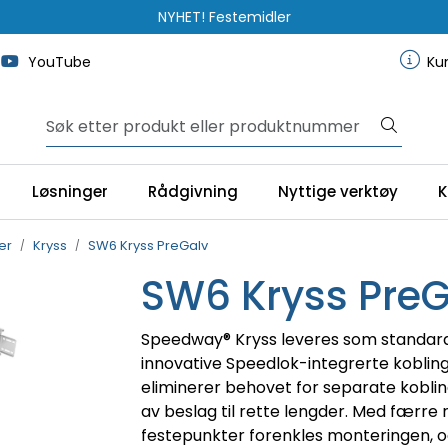
NYHET! Festemidler
YouTube
Ku
Løsninger
Rådgivning
Nyttige verktøy
K
er
Kryss
SW6 Kryss PreGalv
SW6 Kryss PreG
Speedway® Kryss leveres som standa
innovative Speedlok-integrerte koblin
eliminerer behovet for separate koblin
av beslag til rette lengder. Med færre
festepunkter forenkles monteringen, 