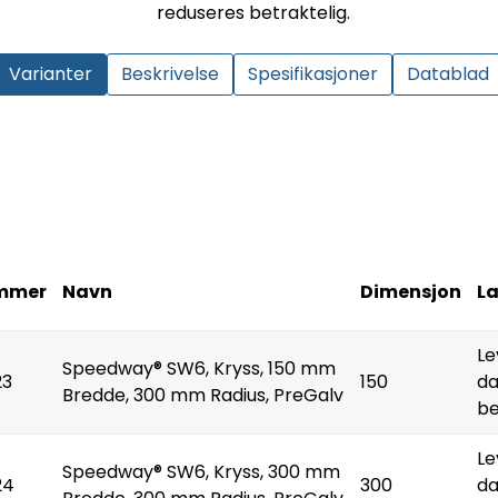
reduseres betraktelig.
Varianter
Beskrivelse
Spesifikasjoner
Datablad
mmer
Navn
Dimensjon
L
Le
Speedway® SW6, Kryss, 150 mm
23
150
da
Bredde, 300 mm Radius, PreGalv
be
Le
Speedway® SW6, Kryss, 300 mm
24
300
da