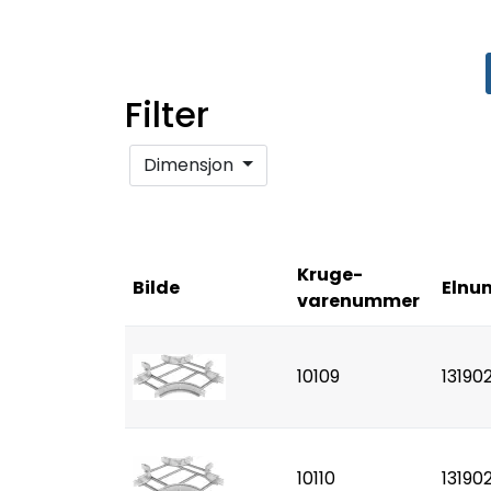
Filter
Dimensjon
Kruge-
Bilde
Elnu
varenummer
10109
13190
10110
13190