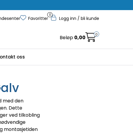
0
ndesenter
Favoritter
Logg inn / bli kunde
0
Beløp
0,00
ontakt oss
alv
rd med den
gen. Dette
ger ved tilkobling
 nødvendige
og montasjetiden