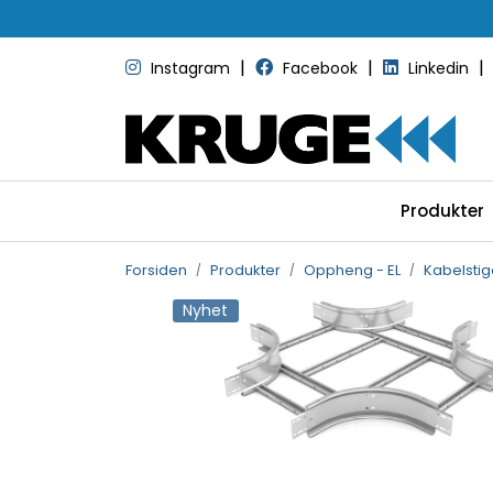
Skip to main content
|
|
|
Instagram
Facebook
Linkedin
Produkter
Forsiden
Produkter
Oppheng - EL
Kabelstig
Nyhet