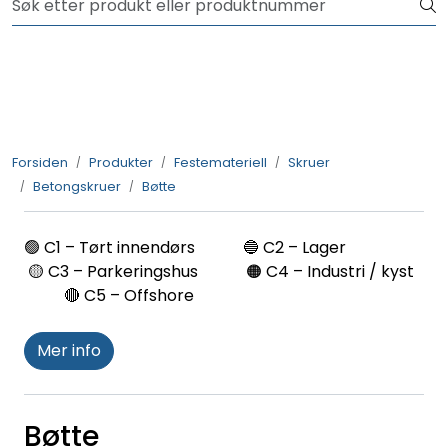
Skip to main content
NYHET! 150 nye varer
Produkter
Løsninger
Forsiden
Produkter
Festemateriell
Skruer
Betongskruer
Bøtte
Rådgivning
🟢 C1 – Tørt innendørs 🔵 C2 – Lager
Nyttige verktøy
🟡 C3 – Parkeringshus 🟠 C4 – Industri / kyst
🔴 C5 – Offshore
Kontakt oss
Mer info
Bøtte